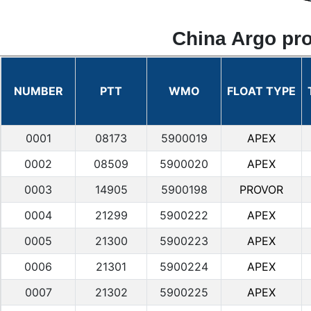
China Argo pro
NUMBER
PTT
WMO
FLOAT TYPE
0001
08173
5900019
APEX
0002
08509
5900020
APEX
0003
14905
5900198
PROVOR
0004
21299
5900222
APEX
0005
21300
5900223
APEX
0006
21301
5900224
APEX
0007
21302
5900225
APEX